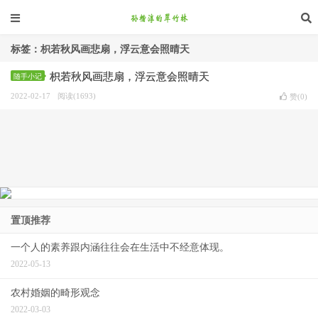
标签：枳若秋风画悲扇，浮云意会照晴天
枳若秋风画悲扇，浮云意会照晴天
随手小记
2022-02-17
阅读(1693)
赞(
0
)
置顶推荐
一个人的素养跟内涵往往会在生活中不经意体现。
2022-05-13
农村婚姻的畸形观念
2022-03-03